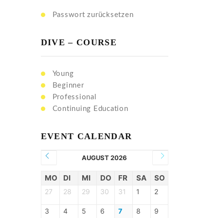
Passwort zurücksetzen
DIVE – COURSE
Young
Beginner
Professional
Continuing Education
EVENT CALENDAR
AUGUST 2026
MO
DI
MI
DO
FR
SA
SO
27
28
29
30
31
1
2
3
4
5
6
7
8
9